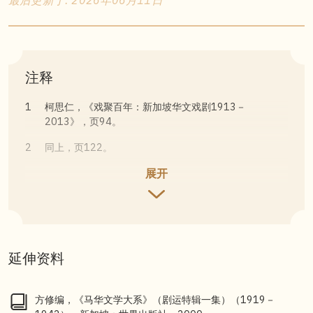
注释
1
柯思仁，《戏聚百年：新加坡华文戏剧1913－
2013》，页94。
2
同上，页122。
展开
3
同上，页141。
4
同上，页148。
5
同上，页195。
延伸资料
方修编，《马华文学大系》（剧运特辑一集）（1919－