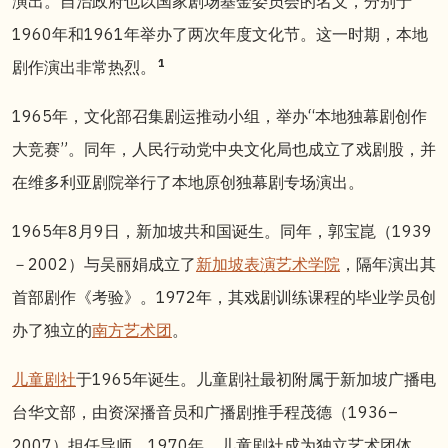
演出。自治政府也以国家剧场基金委员会的名义，分别于
1960年和1961年举办了两次年度文化节。这一时期，本地
1
剧作演出非常热烈。
1965年，文化部召集剧运推动小组，举办“本地独幕剧创作
大竞赛”。同年，人民行动党中央文化局也成立了戏剧股，并
在维多利亚剧院举行了本地原创独幕剧专场演出。
1965年8月9日，新加坡共和国诞生。同年，郭宝崑（1939
－2002）与吴丽娟成立了
新加坡表演艺术学院
，隔年演出其
首部剧作《考验》。1972年，
其
戏剧训练课程的毕业学员创
办了独立的
南方艺术团
。
儿童剧社
于1965年诞生。儿童剧社最初附属于新加坡广播电
台华文部，由资深播音员和广播剧推手程茂德（1936–
2007）担任导师。1970年，儿童剧社成为独立艺术团体，