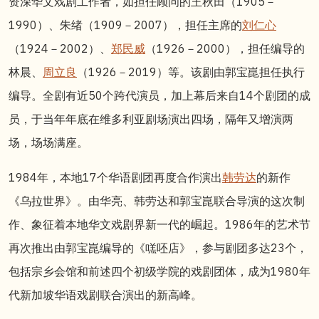
资深华文戏剧工作者，如担任顾问的王秋田（1905－
1990）、朱绪（1909－2007），担任主席的
刘仁心
（1924－2002）、
郑民威
（1926－2000），担任编导的
林晨、
周立良
（1926－2019）等。该剧由郭宝崑担任执行
编导。全剧有近50个跨代演员，加上幕后来自14个剧团的成
员，于当年年底在维多利亚剧场演出四场，隔年又增演两
场，场场满座。
1984年，本地17个华语剧团再度合作演出
韩劳达
的新作
《乌拉世界》。由华亮、韩劳达和郭宝崑联合导演的这次制
作、象征着本地华文戏剧界新一代的崛起。1986年的艺术节
再次推出由郭宝崑编导的《㗝呸店》，参与剧团多达23个，
包括宗乡会馆和前述四个初级学院的戏剧团体，成为1980年
代新加坡华语戏剧联合演出的新高峰。