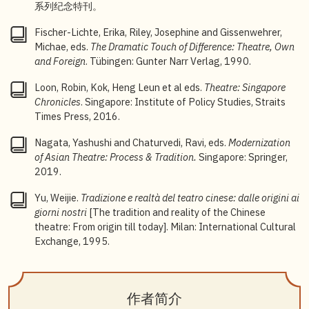
系列纪念特刊。
Fischer-Lichte, Erika, Riley, Josephine and Gissenwehrer,
Michae, eds.
The Dramatic Touch of Difference: Theatre, Own
and Foreign
. Tübingen: Gunter Narr Verlag, 1990.
Loon, Robin, Kok, Heng Leun et al eds.
Theatre: Singapore
Chronicles
. Singapore: Institute of Policy Studies, Straits
Times Press, 2016.
Nagata, Yashushi and Chaturvedi, Ravi, eds.
Modernization
of Asian Theatre: Process & Tradition.
Singapore: Springer,
2019.
Yu, Weijie.
Tradizione e realtà del teatro cinese: dalle origini ai
giorni nostri
[The tradition and reality of the Chinese
theatre: From origin till today]. Milan: International Cultural
Exchange, 1995.
作者简介